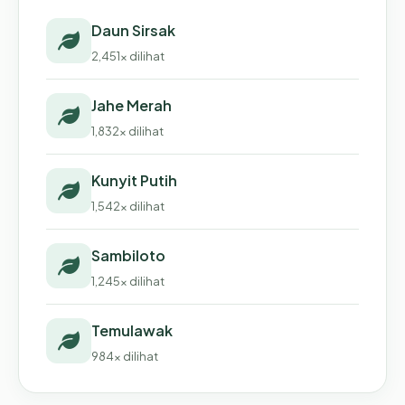
Daun Sirsak
2,451x dilihat
Jahe Merah
1,832x dilihat
Kunyit Putih
1,542x dilihat
Sambiloto
1,245x dilihat
Temulawak
984x dilihat