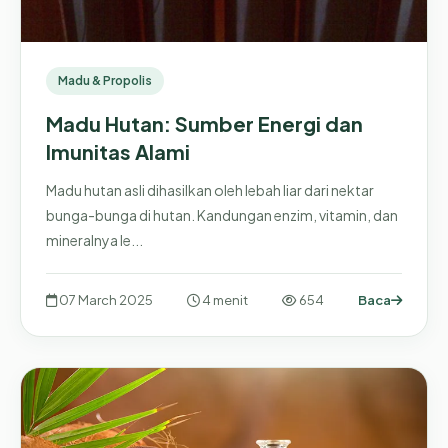
Madu & Propolis
Madu Hutan: Sumber Energi dan
Imunitas Alami
Madu hutan asli dihasilkan oleh lebah liar dari nektar
bunga-bunga di hutan. Kandungan enzim, vitamin, dan
mineralnya le...
07 March 2025
4 menit
654
Baca