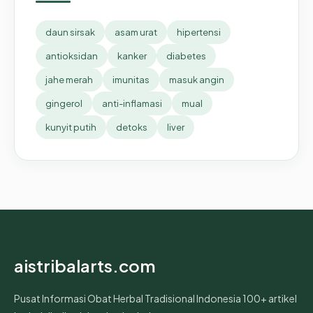
daun sirsak
asam urat
hipertensi
antioksidan
kanker
diabetes
jahe merah
imunitas
masuk angin
gingerol
anti-inflamasi
mual
kunyit putih
detoks
liver
aistribalarts.com
Pusat Informasi Obat Herbal Tradisional Indonesia 100+ artikel