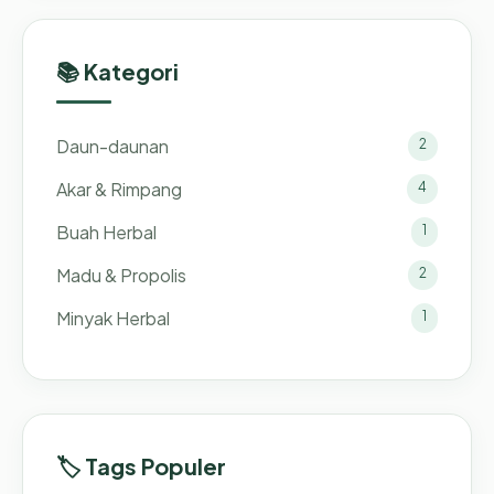
📚 Kategori
Daun-daunan
2
Akar & Rimpang
4
Buah Herbal
1
Madu & Propolis
2
Minyak Herbal
1
🏷️ Tags Populer