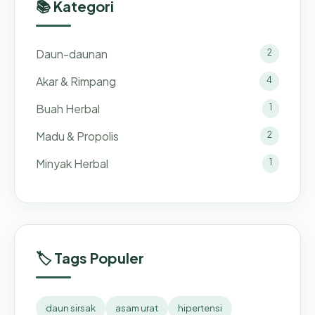
📚 Kategori
Daun-daunan
2
Akar & Rimpang
4
Buah Herbal
1
Madu & Propolis
2
Minyak Herbal
1
🏷️ Tags Populer
daun sirsak
asam urat
hipertensi