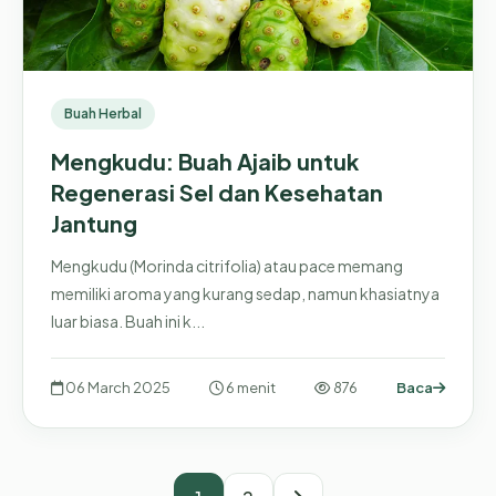
Buah Herbal
Mengkudu: Buah Ajaib untuk
Regenerasi Sel dan Kesehatan
Jantung
Mengkudu (Morinda citrifolia) atau pace memang
memiliki aroma yang kurang sedap, namun khasiatnya
luar biasa. Buah ini k...
06 March 2025
6 menit
876
Baca