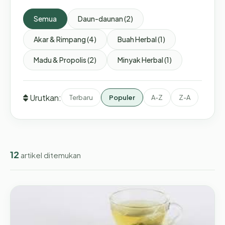
Semua
Daun-daunan (2)
Akar & Rimpang (4)
Buah Herbal (1)
Madu & Propolis (2)
Minyak Herbal (1)
Urutkan:
Terbaru
Populer
A-Z
Z-A
12
artikel ditemukan