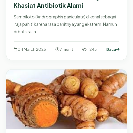
Khasiat Antibiotik Alami
Sambiloto (Andrographis paniculata) dikenal sebagai
'raja pahit' karena rasa pahitnya yang ekstrem. Namun
di balik rasa ...
04 March 2025
7 menit
1,245
Baca