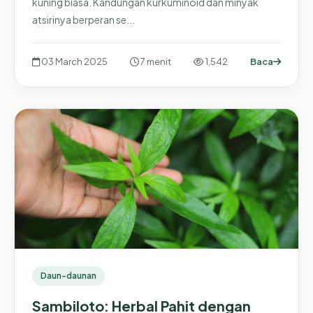
kuning biasa. Kandungan kurkuminoid dan minyak
atsirinya berperan se...
03 March 2025
7 menit
1,542
Baca
Daun-daunan
Sambiloto: Herbal Pahit dengan