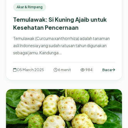
Akar & Rimpang
Temulawak: Si Kuning Ajaib untuk
Kesehatan Pencernaan
Temulawak (Curcuma xanthorrhiza) adalah tanaman
asli Indonesia yang sudah ratusan tahun digunakan
sebagai jamu. Kandunga...
05 March 2025
6 menit
984
Baca