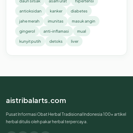
daun sirsak
asam urat
hipertensi
antioksidan
kanker
diabetes
jahe merah
imunitas
masuk angin
gingerol
anti-inflamasi
mual
kunyit putih
detoks
liver
aistribalarts.com
Pusat Informasi Obat Herbal Tradisional Indonesia 100+ artikel
herbal ditulis oleh pakar herbal terpercaya.