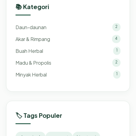
📚 Kategori
Daun-daunan
2
Akar & Rimpang
4
Buah Herbal
1
Madu & Propolis
2
Minyak Herbal
1
🏷️ Tags Populer