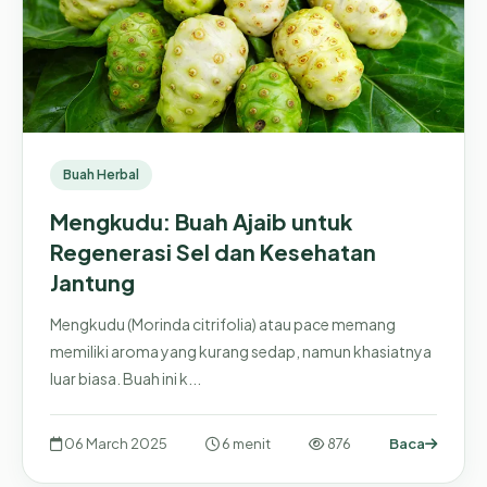
Buah Herbal
Mengkudu: Buah Ajaib untuk
Regenerasi Sel dan Kesehatan
Jantung
Mengkudu (Morinda citrifolia) atau pace memang
memiliki aroma yang kurang sedap, namun khasiatnya
luar biasa. Buah ini k...
06 March 2025
6 menit
876
Baca