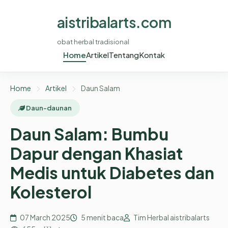
aistribalarts.com
obat herbal tradisional
Home
Artikel
Tentang
Kontak
Home
Artikel
Daun Salam
Daun-daunan
Daun Salam: Bumbu
Dapur dengan Khasiat
Medis untuk Diabetes dan
Kolesterol
07 March 2025
5 menit baca
Tim Herbal aistribalarts