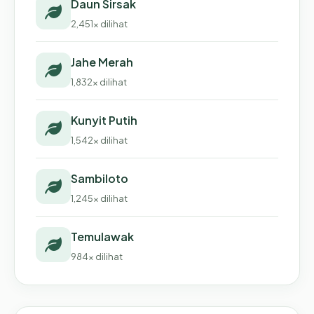
Daun Sirsak
2,451x dilihat
Jahe Merah
1,832x dilihat
Kunyit Putih
1,542x dilihat
Sambiloto
1,245x dilihat
Temulawak
984x dilihat