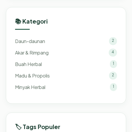
📚 Kategori
Daun-daunan
2
Akar & Rimpang
4
Buah Herbal
1
Madu & Propolis
2
Minyak Herbal
1
🏷️ Tags Populer