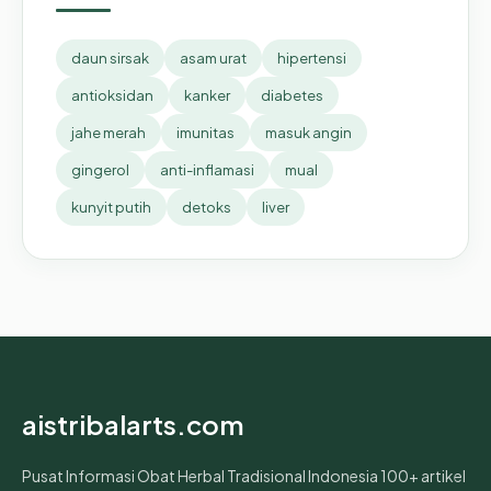
daun sirsak
asam urat
hipertensi
antioksidan
kanker
diabetes
jahe merah
imunitas
masuk angin
gingerol
anti-inflamasi
mual
kunyit putih
detoks
liver
aistribalarts.com
Pusat Informasi Obat Herbal Tradisional Indonesia 100+ artikel