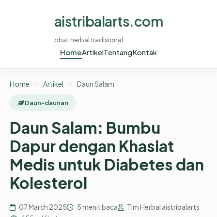
aistribalarts.com
obat herbal tradisional
Home
Artikel
Tentang
Kontak
Home
Artikel
Daun Salam
Daun-daunan
Daun Salam: Bumbu
Dapur dengan Khasiat
Medis untuk Diabetes dan
Kolesterol
07 March 2025
5 menit baca
Tim Herbal aistribalarts